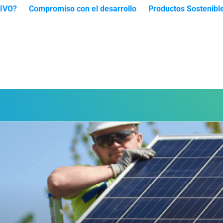
IVO​?
Compromiso con el desarrollo​
Productos Sostenibl