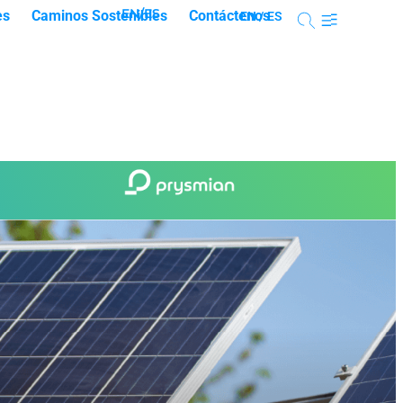
EN/ES
es
Caminos Sostenibles
Contáctenos
EN /
ES