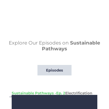
¡Observe nuestra serie de interesantes
episodios relacionados a la transición
energética y como juntos podemos
lograr un futuro más sostenible!
Explore Our Episodes on
Sustainable
Pathways
Episodes
Sustainable Pathways -
Ep. 2
Electrification