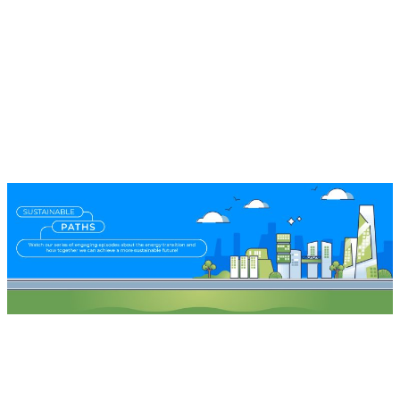
¡Observe nuestra serie de interesantes
episodios relacionados a la transición
energética y como juntos podemos
lograr un futuro más sostenible!
Caminos
Sostenibles