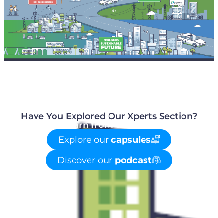
Have You Explored Our Xperts Section?
Learn from the best!
Explore our
capsules
Discover our
podcast